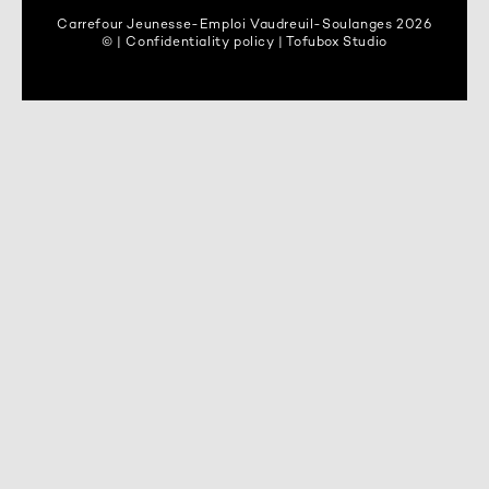
Carrefour Jeunesse-Emploi Vaudreuil-Soulanges 2026
© | Confidentiality policy | Tofubox Studio