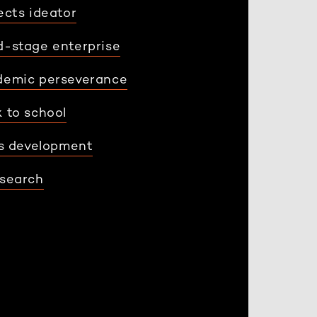
ects ideator
-stage enterprise
demic perseverance
 to school
ls development
search