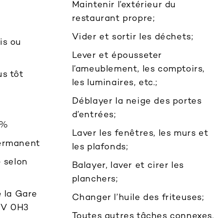
Maintenir l’extérieur du
restaurant propre;
Vider et sortir les déchets;
is ou
Lever et épousseter
l’ameublement, les comptoirs,
us tôt
les luminaires, etc.;
Déblayer la neige des portes
d’entrées;
4%
Laver les fenêtres, les murs et
Permanent
les plafonds;
e selon
Balayer, laver et cirer les
planchers;
e la Gare
Changer l’huile des friteuses;
7V 0H3
Toutes autres tâches connexes.