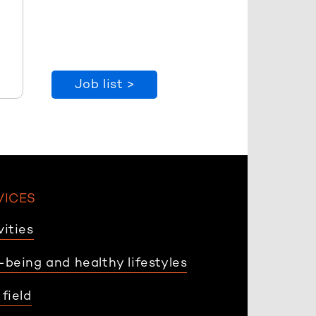
Job list >
VICES
vities
-being and healthy lifestyles
 field