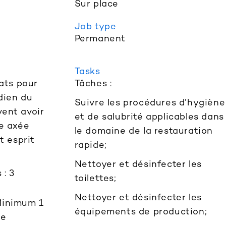
Sur place
Job type
Permanent
Tasks
ats pour
Tâches :
idien du
Suivre les procédures d’hygiène
vent avoir
et de salubrité applicables dans
de axée
le domaine de la restauration
t esprit
rapide;
Nettoyer et désinfecter les
: 3
toilettes;
Nettoyer et désinfecter les
 Minimum 1
équipements de production;
ce