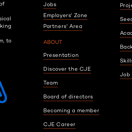
of
Jobs
Proj
Employers' Zone
sical
Seed
rking
Partners' Area
Aca
m, to
ABOUT
Back
Presentation
Skil
Discover the CJE
Job 
Team
Board of directors
Becoming a member
CJE Career