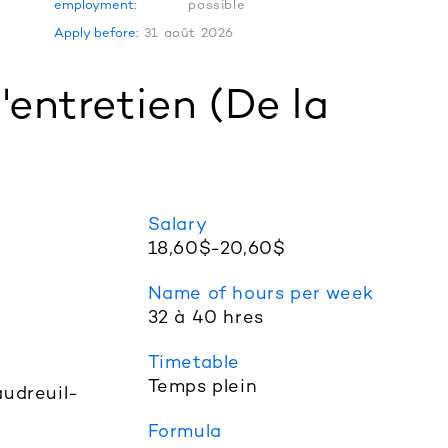
employment:
possible
Apply before:
31 août 2026
'entretien (De la
Salary
18,60$-20,60$
Name of hours per week
32 à 40 hres
Timetable
Temps plein
audreuil-
Formula