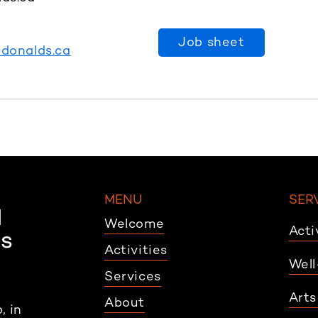
Job sheet
cdonalds.ca
MENU
SER
Welcome
Acti
Activities
Well
Services
Arts
About
, in