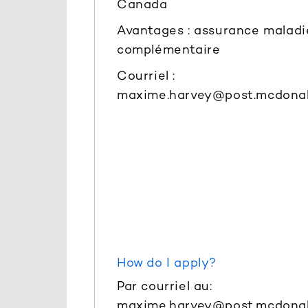
Canada
Avantages : assurance maladi
complémentaire
Courriel :
maxime.harvey@post.mcdonal
How do I apply?
Par courriel au:
maxime.harvey@post.mcdonal