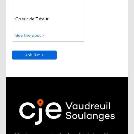
Coeur de Tuteur
See the post >
Job list >