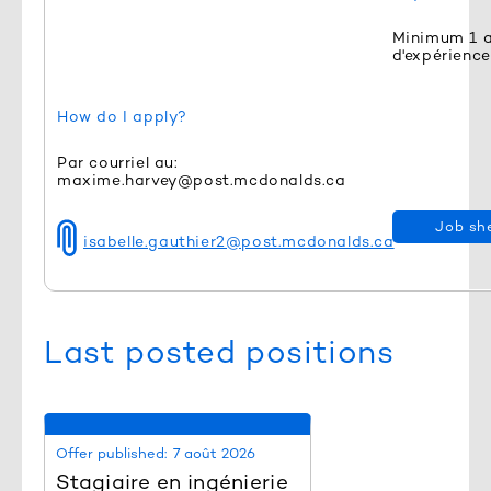
Minimum 1 
d'expérience
How do I apply?
Par courriel au:
maxime.harvey@post.mcdonalds.ca
Job sh
isabelle.gauthier2@post.mcdonalds.ca
Last posted positions
Offer published:
7 août 2026
Stagiaire en ingénierie