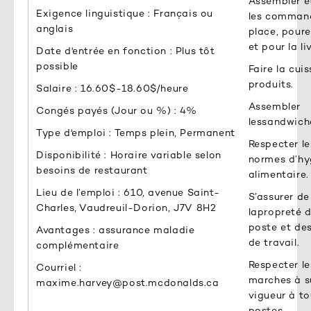
Assembler e
Exigence linguistique : Français ou
les comman
anglais
place, pour
et pour la li
Date d'entrée en fonction : Plus tôt
possible
Faire la cui
produits.
Salaire : 16.60$-18.60$/heure
Assembler
Congés payés (Jour ou %) : 4%
lessandwich
Type d'emploi : Temps plein, Permanent
Respecter le
Disponibilité : Horaire variable selon
normes d’hy
besoins de restaurant
alimentaire.
Lieu de l’emploi : 610, avenue Saint-
S’assurer de
Charles, Vaudreuil-Dorion, J7V 8H2
lapropreté 
poste et des
Avantages : assurance maladie
de travail.
complémentaire
Respecter le
Courriel :
marches à s
maxime.harvey@post.mcdonalds.ca
vigueur à to
postes.