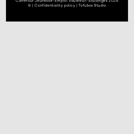
Carrefour Jeunesse-Emploi Vaudreuil-Soulanges 2026
© | Confidentiality policy | Tofubox Studio