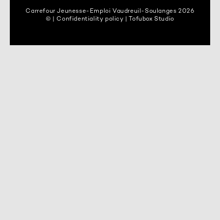
Carrefour Jeunesse-Emploi Vaudreuil-Soulanges 2026
© | Confidentiality policy | Tofubox Studio