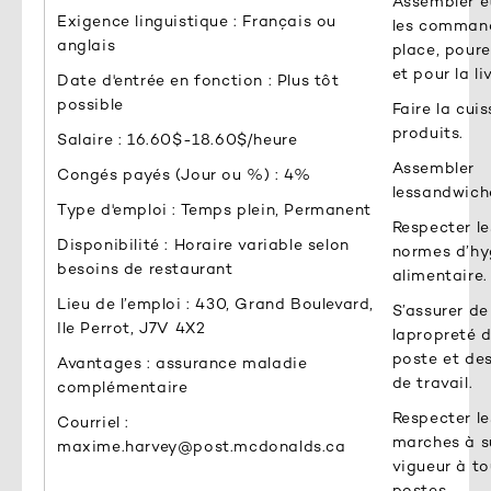
Assembler e
Exigence linguistique : Français ou
les comman
anglais
place, pour
et pour la li
Date d'entrée en fonction : Plus tôt
possible
Faire la cui
produits.
Salaire : 16.60$-18.60$/heure
Assembler
Congés payés (Jour ou %) : 4%
lessandwich
Type d'emploi : Temps plein, Permanent
Respecter le
Disponibilité : Horaire variable selon
normes d’hy
besoins de restaurant
alimentaire.
Lieu de l’emploi : 430, Grand Boulevard,
S’assurer de
Ile Perrot, J7V 4X2
lapropreté 
poste et des
Avantages : assurance maladie
de travail.
complémentaire
Respecter le
Courriel :
marches à s
maxime.harvey@post.mcdonalds.ca
vigueur à to
postes.