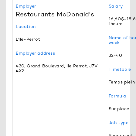
Employer
Salary
Restaurants McDonald's
16,60$-18,
l'heure
Location
Name of hou
L'Île-Perrot
week
Employer address
32-40
430, Grand Boulevard, Ile Perrot, J7V
Timetable
4X2
Temps plein
Formula
Sur place
Job type
Permanent