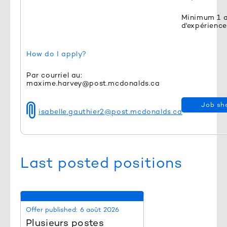
Minimum 1 
d'expérience
How do I apply?
Par courriel au:
maxime.harvey@post.mcdonalds.ca
Job sh
isabelle.gauthier2@post.mcdonalds.ca
Last posted positions
Offer published:
6 août 2026
Plusieurs postes