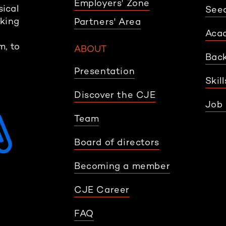
Employers' Zone
sical
Seed
rking
Partners' Area
Aca
m, to
ABOUT
Back
Presentation
Skil
Discover the CJE
Job 
Team
Board of directors
Becoming a member
CJE Career
FAQ