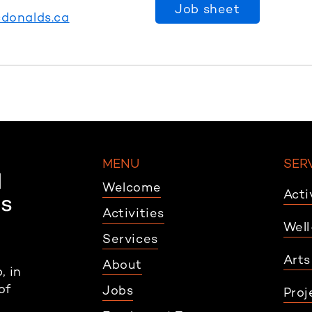
Job sheet
cdonalds.ca
MENU
SER
Welcome
Acti
Activities
Well
Services
Arts
About
, in
of
Jobs
Proj