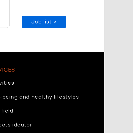
Job list >
VICES
vities
-being and healthy lifestyles
 field
ects ideator