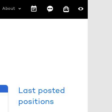
About
Last posted
positions