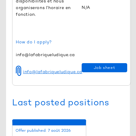
disponibilités et nous
N/A
organiserons l’horaire en
fonction.
How do I apply?
info@lafabriqueludique.ca
Job sheet
info@lafabriqueludique.ca
Last posted positions
Offer published:
7 août 2026