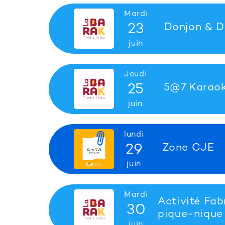
Mardi
23
Donjon & D
juin
Jeudi
25
5@7 Karaok
juin
lundi
29
Zone CJE
juin
Mardi
Activité Fab
30
pique-nique
juin