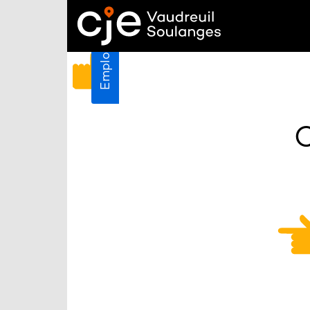
Emplois
C