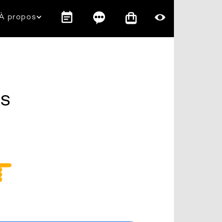
À propos
és