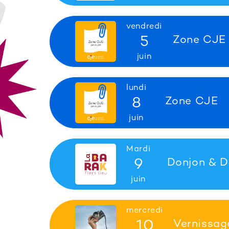
vendredi
5
Zone CJE
juin
lundi
8
Zone CJE
juin
Mardi
9
Donjon & D
juin
mercredi
10
Vernissa