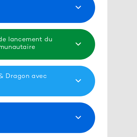
de lancement du
munautaire
& Dragon avec