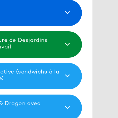
ure de Desjardins
vail
ective (sandwichs à la
e)
& Dragon avec