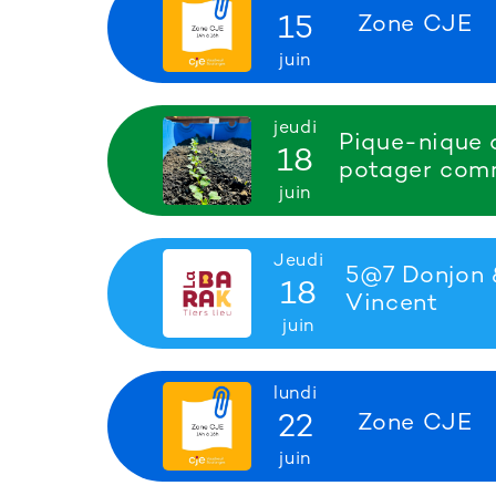
15
Zone CJE
juin
jeudi
Pique-nique 
18
potager com
juin
Jeudi
5@7 Donjon 
18
Vincent
juin
lundi
22
Zone CJE
juin