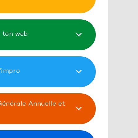
 ton web
'impro
énérale Annuelle et