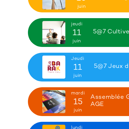
juin
jeudi
11
5@7 Cultive
juin
Jeudi
11
5@7 Jeux d
juin
mardi
Assemblée G
15
AGE
juin
lundi