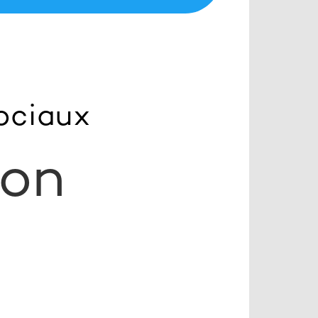
ociaux
ton