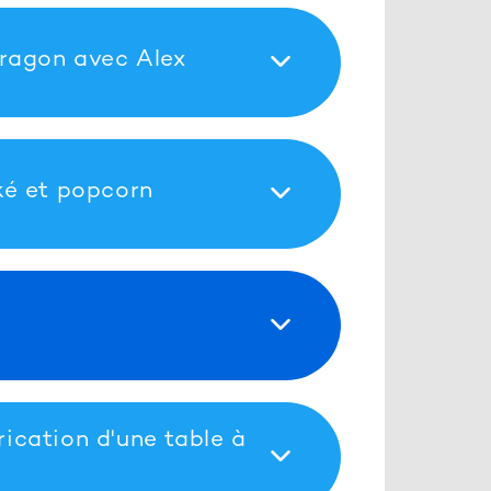
ragon avec Alex
é et popcorn
rication d'une table à