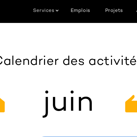
Services
Emplois
Projets
alendrier des activit
juin