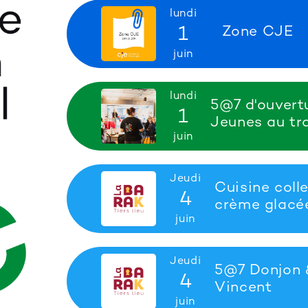
lundi
1
Zone CJE
juin
lundi
5@7 d'ouvert
1
Jeunes au tra
juin
Jeudi
Cuisine coll
4
crème glacé
juin
Jeudi
5@7 Donjon 
4
Vincent
juin