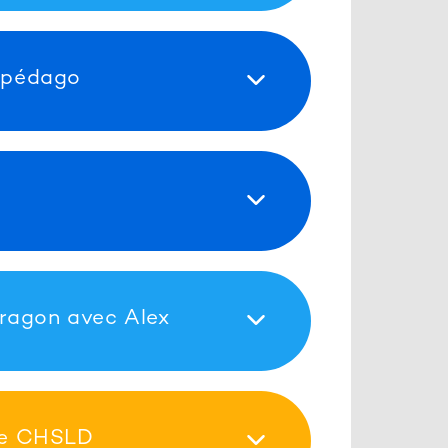
 pédago
ragon avec Alex
ge CHSLD