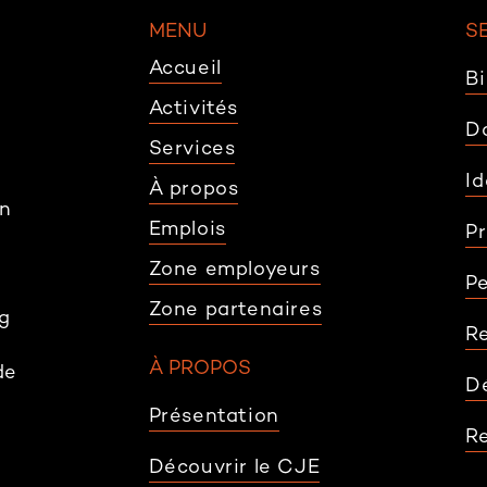
MENU
S
Accueil
Bi
Activités
D
Services
Id
À propos
en
Emplois
P
Zone employeurs
Pe
Zone partenaires
g
R
À PROPOS
de
D
Présentation
R
Découvrir le CJE