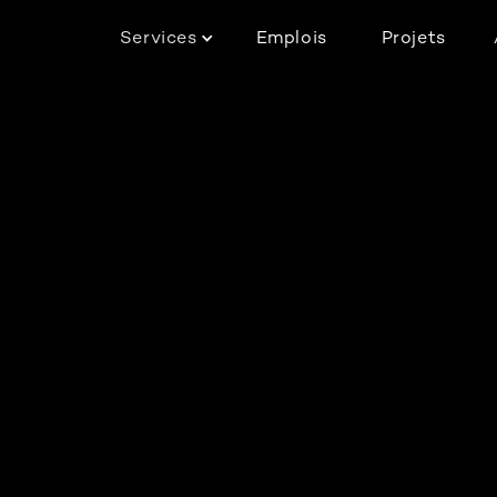
Services
Emplois
Projets
Tous les
Toutes les
Tous le
articles
activités
service